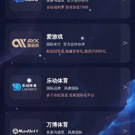
联系方式
在线留言
PREV

NEXT

您现在的位置：
爱游戏官方网站-爱游戏(中国)
/
产品中心
/
智能安防领域
/
巡更系统
分类出来


智能安防领域

智能停车系统