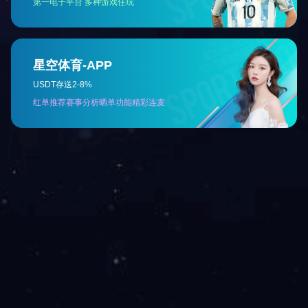
联系方式
贵州省贵阳市观山湖区观山西路乾图中心广场A栋一单元17—4
15085988761
18984065526
643339550@qq.com
OFFICIAL ACCOUNTS
公众号
欢迎关注公众号
欢迎关注小程序
WEB SHARE
分享
Copyright©2020爱游戏官方网站-爱游戏(中国) 版权所有