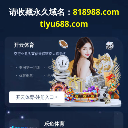
爱游戏官方网站
150 8598 8761
爱游戏官方网站-爱游戏(中国)
关于我们
公司简介
爱游戏官方网站
荣誉资质
产品中心
智能安防领域
信息发布系统
远程会议系统
LED显示屏
案例展示
新闻资讯
爱游戏官方网站
爱游戏官方网站-爱游戏(中国)
通知公告
服务中心
服务理念
售后服务
解决方案