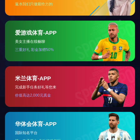
CONTACT INFORMATION
联系方式
贵州省贵阳市观山湖区观山西路乾图中心广场A栋一单元17—4
15085988761
18984065526
643339550@qq.com
OFFICIAL ACCOUNTS
公众号
欢迎关注公众号