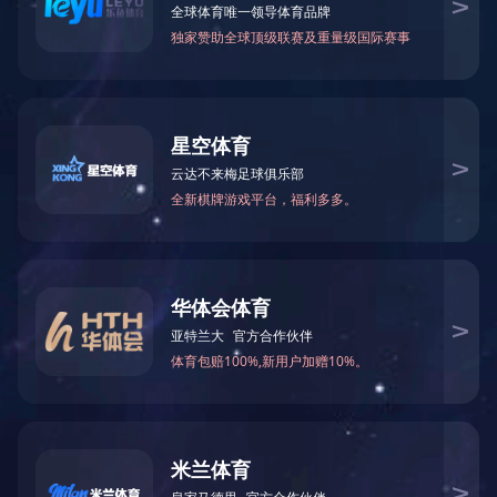
人才招聘
人才理念
招聘信息
联系我们
联系方式
在线留言

导航
爱游戏官方网站-爱游戏(中国)
关于我们

公司简介
爱游戏官方网站
荣誉资质
产品中心

智能安防领域
信息发布系统
远程会议系统
LED显示屏
案例展示
新闻资讯

爱游戏官方网站
爱游戏官方网站-爱游戏(中国)
通知公告
服务中心

服务理念
售后服务
解决方案
人才招聘

人才理念
招聘信息
联系我们
