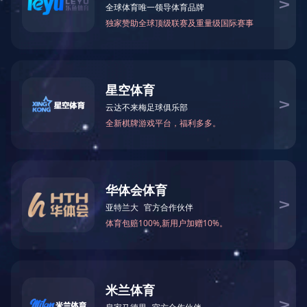
人才招聘
人才理念
招聘信息
联系我们
联系方式
在线留言

导航
爱游戏官方网站-爱游戏(中国)
关于我们

公司简介
爱游戏官方网站
荣誉资质
产品中心

智能安防领域
信息发布系统
远程会议系统
LED显示屏
案例展示
新闻资讯

爱游戏官方网站
爱游戏官方网站-爱游戏(中国)
通知公告
服务中心

服务理念
售后服务
解决方案
人才招聘

人才理念
招聘信息
联系我们
