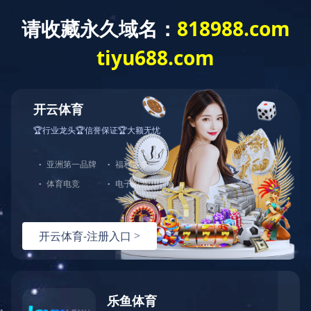
爱游戏官方网站
150 8598 8761
爱游戏官方网站-爱游戏(中国)
关于我们
公司简介
爱游戏官方网站
荣誉资质
产品中心
智能安防领域
信息发布系统
远程会议系统
LED显示屏
案例展示
新闻资讯
爱游戏官方网站
爱游戏官方网站-爱游戏(中国)
通知公告
服务中心
服务理念
售后服务
解决方案