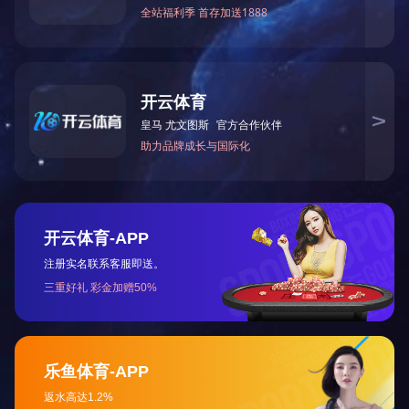
门禁系统
消费系统
巡更系统
智能充电桩
智能门锁
酒店锁
信息发布系统
远程会议系统
LED显示器
远程会议系统