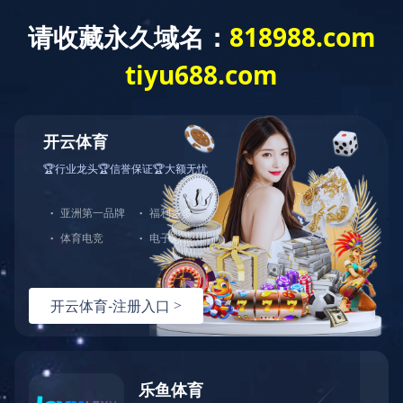
爱游戏官方网站
150 8598 8761
爱游戏官方网站-爱游戏(中国)
关于我们
公司简介
爱游戏官方网站
荣誉资质
产品中心
智能安防领域
信息发布系统
远程会议系统
LED显示屏
案例展示
新闻资讯
爱游戏官方网站
爱游戏官方网站-爱游戏(中国)
通知公告
服务中心
服务理念
售后服务
解决方案