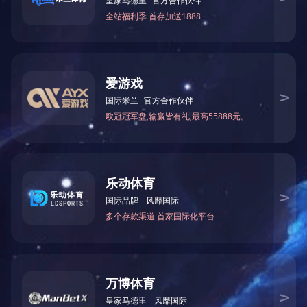
联系方式
在线留言
PREV

NEXT

您现在的位置：
爱游戏官方网站-爱游戏(中国)
/
在线留言
全部分类


聆听每一位客户的心声
LISTEN TO THE VOICE OF EVERY CUSTOMER
留言应用名称：
客户留言