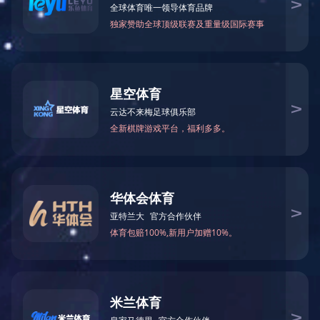
人才招聘
人才理念
招聘信息
联系我们
联系方式
在线留言

导航
爱游戏官方网站-爱游戏(中国)
关于我们

公司简介
爱游戏官方网站
荣誉资质
产品中心

智能安防领域
信息发布系统
远程会议系统
LED显示屏
案例展示
新闻资讯

爱游戏官方网站
爱游戏官方网站-爱游戏(中国)
通知公告
服务中心

服务理念
售后服务
解决方案
人才招聘

人才理念
招聘信息
联系我们
