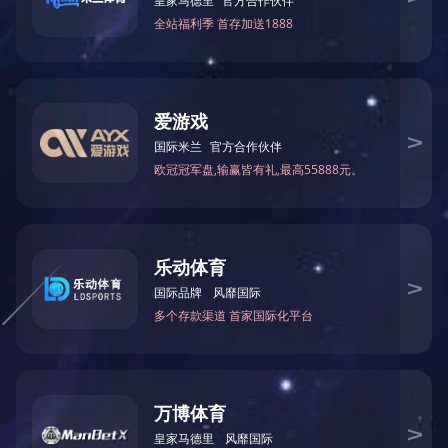
联系方式
在线留言
PREV

NEXT

您现在的位置：
爱游戏官方网站-爱游戏(中国)
/
产品中心
/
智能安防领域
/
通道
/
升降柱系列
分类出来


智能安防领域
