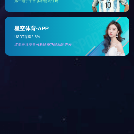
立即购买
加入购物车
暂时无货

1
产品描述
参数
扫二维码用手机看
未找到相应参数组，请于后台属性模板中添加
上一个
无
下一个
平移闸系列
CONTACT INFORMATION
联系方式
贵州省贵阳市观山湖区观山西路乾图中心广场A栋一单元17—4