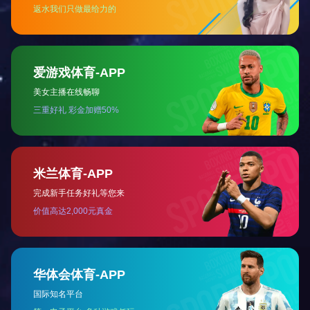
LED显示器
平移闸系列
零售价
0.0
元
市场价
0.0
元
浏览量:
1000
产品编号
所属分类
通道
数量
-
+
库存:
0