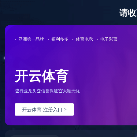
爱游戏官方网站
150 8598 8761
爱游戏官方网站-爱游戏(中国)
关于我们
公司简介
爱游戏官方网站
荣誉资质
产品中心
智能安防领域
信息发布系统
远程会议系统
LED显示屏
案例展示
新闻资讯
爱游戏官方网站
爱游戏官方网站-爱游戏(中国)
通知公告
服务中心
服务理念
售后服务
解决方案