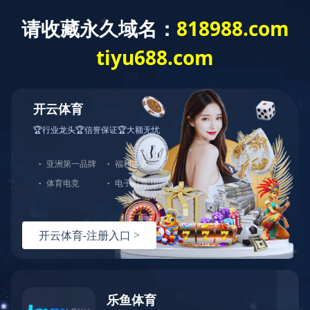
爱游戏官方网站
150 8598 8761
爱游戏官方网站-爱游戏(中国)
关于我们
公司简介
爱游戏官方网站
荣誉资质
产品中心
智能安防领域
信息发布系统
远程会议系统
LED显示屏
案例展示
新闻资讯
爱游戏官方网站
爱游戏官方网站-爱游戏(中国)
通知公告
服务中心
服务理念
售后服务
解决方案