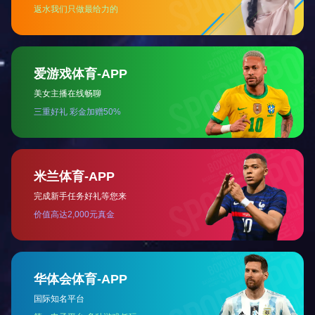
LED屏幕
零售价
0.0
元
市场价
0.0
元
浏览量:
1000
产品编号
所属分类
LED显示器
数量
-
+
库存:
0
立即购买
加入购物车