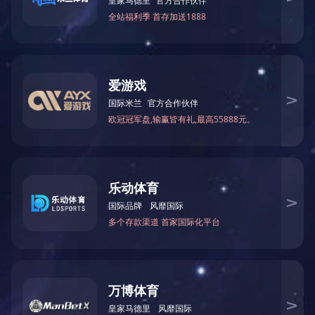
联系方式
在线留言
PREV

NEXT

您现在的位置：
爱游戏官方网站-爱游戏(中国)
/
产品中心
/
智能安防领域
/
通道
/
翼闸系列
分类出来


智能安防领域
