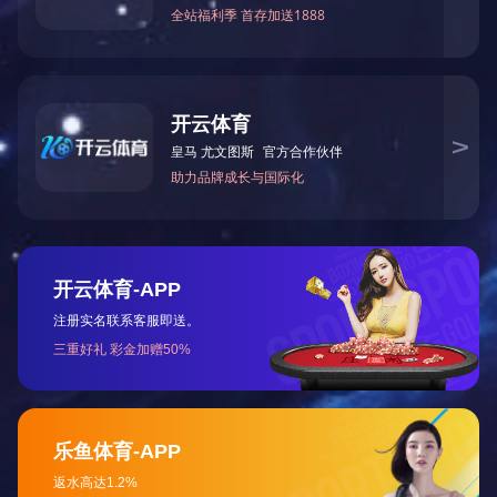
智能停车系统
通道
门禁系统
消费系统
巡更系统
智能充电桩
智能门锁
酒店锁
信息发布系统
远程会议系统