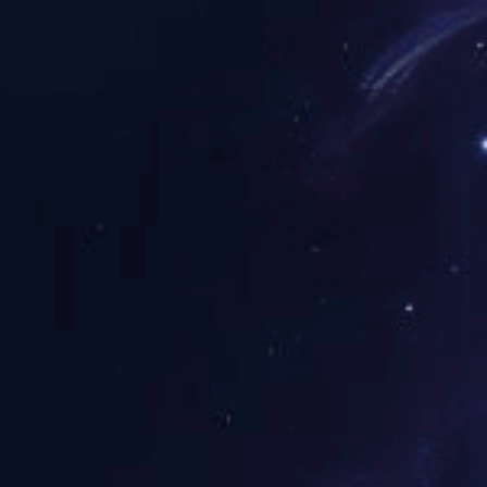
智能停车系统
通道
门禁系统
消费系统
巡更系统
智能充电桩
智能门锁
酒店锁
信息发布系统
远程会议系统