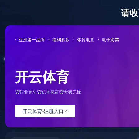
爱游戏官方网站
150 8598 8761
爱游戏官方网站-爱游戏(中国)
关于我们
公司简介
爱游戏官方网站
荣誉资质
产品中心
智能安防领域
信息发布系统
远程会议系统
LED显示屏
案例展示
新闻资讯
爱游戏官方网站
爱游戏官方网站-爱游戏(中国)
通知公告
服务中心
服务理念
售后服务
解决方案