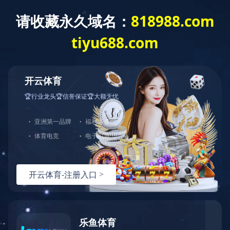
爱游戏官方网站
150 8598 8761
爱游戏官方网站-爱游戏(中国)
关于我们
公司简介
爱游戏官方网站
荣誉资质
产品中心
智能安防领域
信息发布系统
远程会议系统
LED显示屏
案例展示
新闻资讯
爱游戏官方网站
爱游戏官方网站-爱游戏(中国)
通知公告
服务中心
服务理念
售后服务
解决方案