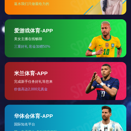
【概要描述】
3月27日，在江西省赣州市会昌县月亮湾新区新
能源汽车充电站，员工在给车辆充电。会昌县引进新能源汽车
服务公司，安装直流快充充电桩12个，交流充电桩97个，方便
市民出行。 朱海鹏摄（中经视觉）
分类：
爱游戏官方网站-爱游戏(中国)
作者：
来源：
发布时间：
2020-04-08 09:43
访问量：
详情
【来源：经济日报】
3月27日，在江西省赣州市会昌县月亮湾新区新能源汽车
充电站，员工在给车辆充电。会昌县引进新能源汽车服务公
司，安装直流快充充电桩12个，交流充电桩97个，方便市民
出行。 朱海鹏摄（中经视觉）