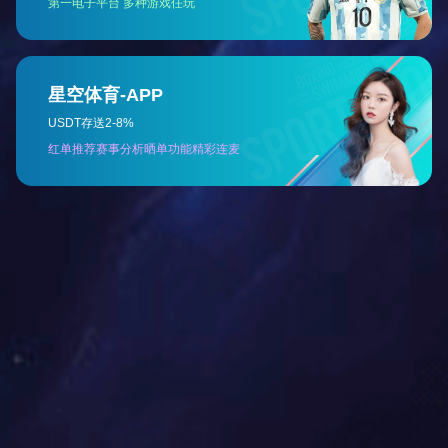
近年来，我国新能源汽车保有量不断增加，充电桩行业迎
来快速发展。多建充电桩，提高充电便利性，可以极大缓解客
户“里程焦虑”，也可以加快提升家用新能源汽车性价比，有利
于更好普及新能源汽车。
充电桩是支撑新能源汽车发展的重要基础设施。高效便捷
的充电桩不仅可以极大缓解用户“里程焦虑”，还可以通过数据
交换，使得运营方有更多机会与用户互动，提升用户体验，促
进新能源汽车产业高质量发展。
业内人士表示，未来10年，我国存在6300多万个充电桩
建设缺口，将充电桩纳入新基建，有望带动新能源汽车新一轮
快速增长，促进国家能源网络优化升级，激活万亿元级别大市