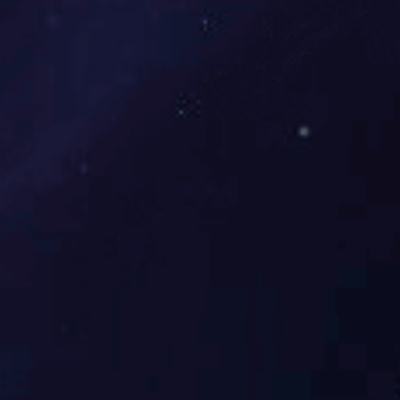
场。
“换道超车”新力量
得益于国家对新能源汽车战略的重视和我国新能源汽车保
有量不断增加，充电桩行业近年来也迎来了快速发展。截至
2019年底，我国充电基础设施达到121.9万个，较上年底增加
了50万个，总体规模远超其他国家。
“多建设充电桩，提高充电便利性，可以极大缓解客户‘里
程焦虑’。反过来，如果用户对‘里程焦虑’降低，又可以加快提
升家用新能源汽车性价比，有利于更好普及新能源汽车。”中
国科学院院士、清华大学教授欧阳明高说。