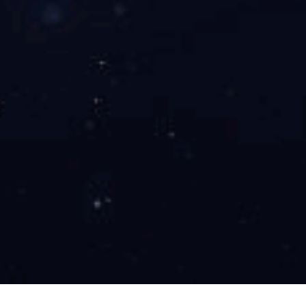
等不利因素影响，在未来一段时间内，我国新能源汽车市场有
可能会有一段低迷期，但这并不会改变全球汽车产业电动化转
型趋势。中国电动汽车百人会理事长陈清泰预测，到2030年
中国电动车销售有望突破1500万辆，保有量有望突破8000万
辆，届时纯电动车辆或达到6480万辆。如果严格按照1∶1的桩
车比来测算，从2021年到2030年10年时间内，需要新建桩
6300多万个，形成万亿元级的充电桩基础设施建设市场。
产业延伸新空间
随着技术不断进步，充电桩性能也在不断提升。以充电功
率为例，目前我国公共直流充电桩功率已从2016年底的69千
瓦提高到115千瓦，不少新建公共充电桩已达120千瓦以上，
可大幅缩短快充时间。