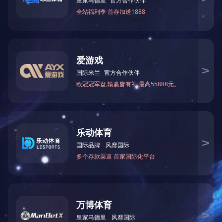
联系方式
在线留言
PREV

NEXT

您现在的位置：
爱游戏官方网站-爱游戏(中国)
/
案例展示
/
贵州案例
/
贵阳警察学院
资讯分类


贵阳警察学院
分类：
贵州案例