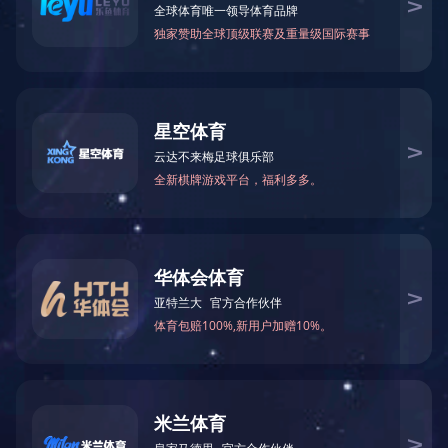
人才招聘
人才理念
招聘信息
联系我们
联系方式
在线留言

导航
爱游戏官方网站-爱游戏(中国)
关于我们

公司简介
爱游戏官方网站
荣誉资质
产品中心

智能安防领域
信息发布系统
远程会议系统
LED显示屏
案例展示
新闻资讯

爱游戏官方网站
爱游戏官方网站-爱游戏(中国)
通知公告
服务中心

服务理念
售后服务
解决方案
人才招聘

人才理念
招聘信息
联系我们
