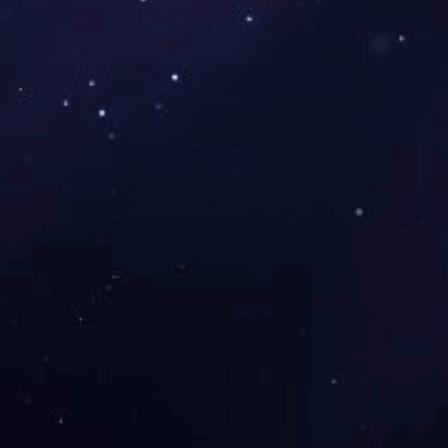
分类：
贵州案例
作者：
来源：
发布时间：
2020-03-17 10:19
访问量：
详情
上一个
:
贵阳警察学院
下一个
:
贵阳中医院第一附属医院
上一个
:
贵阳警察学院
下一个
:
贵阳中医院第一附属医院
CONTACT INFORMATION
联系方式
贵州省贵阳市观山湖区观山西路乾图中心广场A栋一单元17—4
15085988761
18984065526
643339550@qq.com