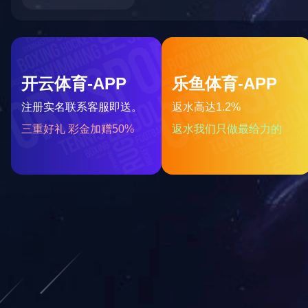
联系方式
在线留言
PREV

NEXT

您现在的位置：
爱游戏官方网站-爱游戏(中国)
/
案例展示
/
贵州案例
/
贵阳中国电信
资讯分类


贵阳中国电信
分类：
贵州案例